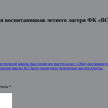
ля воспитанников летнего лагеря ФК «В
ественной школы был проведен мастер-класс «Эбру-рисование н
 лагеря школы №1 были проведены творческие мастер-классы.
ечены
*