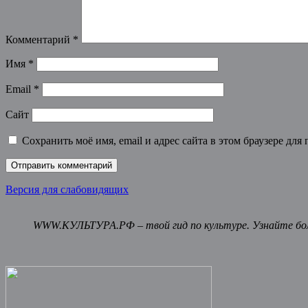
Комментарий
*
Имя
*
Email
*
Сайт
Сохранить моё имя, email и адрес сайта в этом браузере д
Версия для слабовидящих
WWW.КУЛЬТУРА.РФ – твой гид по культуре. Узнайте бол