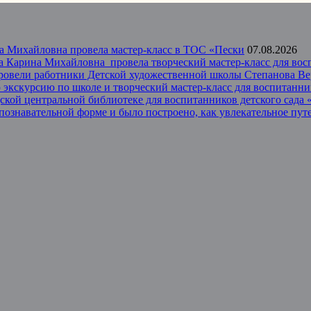
а Михайловна провела мастер-класс в ТОС «Пески
07.08.2026
 Карина Михайловна провела творческий мастер-класс для восп
провели работники Детской художественной школы Степанова В
экскурсию по школе и творческий мастер-класс для воспитанник
одской центральной библиотеке для воспитанников детского сад
 познавательной форме и было построено, как увлекательное пу