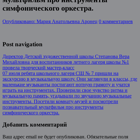
симфонического оркестра.
Опубликовано: Мария Анатольевна Аронец
0 комментариев
Post navigation
Директор Детской художественной школы Степанова Вера
Михайловна для воспитанников летнего лагеря школы №1
провела творческий мастер-класс
07 июля ребята школьного лагеря СШ № 7 пришли на
экскурсию в музыкальную школу. Они заглянули в классы, где
маленькие музыканты постигают нотную грамоту и учатся
играть на инструментах. Проверили свое чувство ритма и
музыкальную память, угадывали по звучанию музыкальные
инструменты. Посетили комнату-музей и посмотрели
познавательный мультфильм про инструменты
симфонического оркестра.
Добавить комментарий
Ваш адрес email не будет опубликован.
Обязательные поля