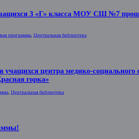
учащихся 3 «Г» класса МОУ СШ №7 прош
вая программа
,
Центральная библиотека
ля учащихся центра медико-социального
расная горка»
амма
,
Центральная библиотека
аммы!