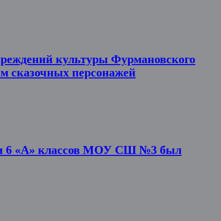
чреждений культуры Фурмановского
ем сказочных персонажей
» и 6 «А» классов МОУ СШ №3 был