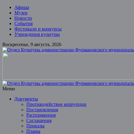
Skip
Афиша
to
Музеи
content
Новости
События
Фестивали и конкурсы
Учреждения культуры
Воскресенье, 9 августа, 2026
Отдел
Культуры
администрации
Фурмановского
муниципального
Меню
района
Документы
Противодействие коррупции
Муниципальное
Постановления
казенное
Распоряжения
учреждение
Соглашения
Приказы
Планы