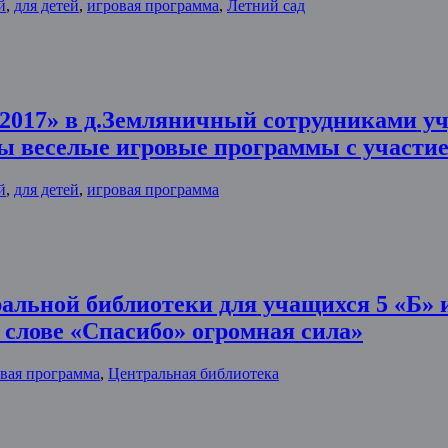
й
,
для детей
,
игровая программа
,
Летний сад
2017» в д.Земляничный сотрудниками у
ы веселые игровые программы с участи
й
,
для детей
,
игровая программа
ральной библиотеки для учащихся 5 «Б
 слове «Спасибо» огромная сила»
вая программа
,
Центральная библиотека