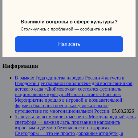
Возникли вопросы в сфере культуры?
Столкнулись с проблемой — сообщите о ней!
Написать
Информация
В рамках Года единства народов России 4 августа в
Городской центральной библиотеке для воспитанников
детского сада «Дюймовочка» состоялся фестиваль
национальных культур «Из нас слагается Россия».
Мероприятие прошло в игровой и познавательной
форме и было построено, как увлекательное
путешествие по многонациональной России.
05.08.2026
5 августа во всем мире отмечается Международный день
светофора — важная дата, призванная напомнить
взрослым и детям о безопасности на дорогах.
Светофоры — это не просто дорожные атрибуты, а