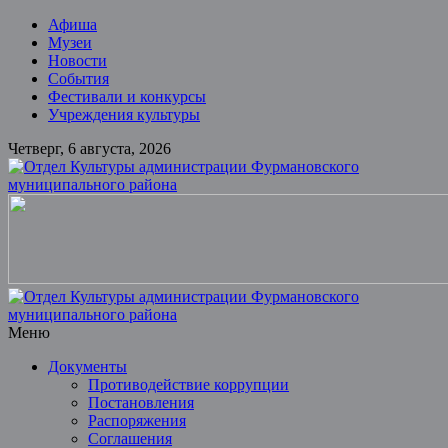
Skip
Афиша
to
Музеи
content
Новости
События
Фестивали и конкурсы
Учреждения культуры
Четверг, 6 августа, 2026
Отдел
Культуры
администрации
Фурмановского
муниципального
района
Меню
Документы
Муниципальное
Противодействие коррупции
казенное
Постановления
учреждение
Распоряжения
Соглашения