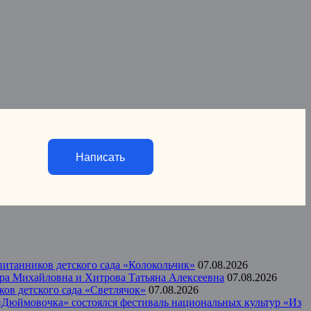
Написать
итанников детского сада «Колокольчик»
07.08.2026
ера Михайловна и Хитрова Татьяна Алексеевна
07.08.2026
ов детского сада «Светлячок»
07.08.2026
а «Дюймовочка» состоялся фестиваль национальных культур «Из