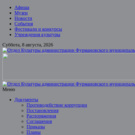
Skip
Афиша
to
Музеи
content
Новости
События
Фестивали и конкурсы
Учреждения культуры
Суббота, 8 августа, 2026
Отдел
Культуры
администрации
Фурмановского
муниципального
Меню
района
Документы
Противодействие коррупции
Муниципальное
Постановления
казенное
Распоряжения
учреждение
Соглашения
Приказы
Планы