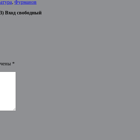
атура
,
Фурманов
 3) Вход свободный
ечены
*