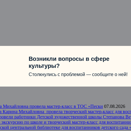
Возникли вопросы в сфере
культуры?
Столкнулись с проблемой — сообщите о ней!
а Михайловна провела мастер-класс в ТОС «Пески
07.08.2026
 Карина Михайловна провела творческий мастер-класс для восп
провели работники Детской художественной школы Степанова В
экскурсию по школе и творческий мастер-класс для воспитанник
одской центральной библиотеке для воспитанников детского сад