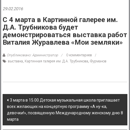
района
29.02.2016
Муниципальное
С 4 марта в Картинной галерее им.
казенное
Д.А. Трубникова будет
учреждение
демонстрироваться выставка работ
Виталия Журавлева «Мои земляки»
Опубликовано: Администратор
0 комментариев
выставка
,
Картинная галерея им. Д.А. Трубникова
,
Фурманов
Post
3 марта в 15.00 Детская музыкальная школа приглашает
всех желающих на концертную программу «А ну-ка,
navigation
девочки!», посвященную Международному женскому дню 8
марта