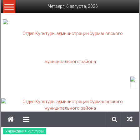
Skip
Четверг, 6 августа, 2026
to
content
Отдел
Культуры
администрации
Фурмановского
муниципального
Учреждения культуры