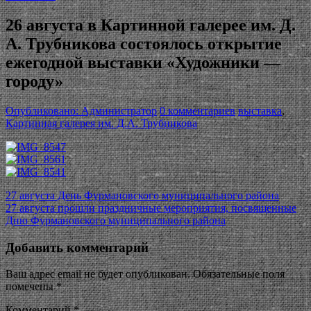
26 августа в Картинной галерее им. Д.
А. Трубникова состоялось открытие
ежегодной выставки «Художники —
городу»
Опубликовано: Администратор
0 комментариев
выставка
,
Картинная галерея им. Д.А. Трубникова
Post
27 августа День Фурмановского муниципального района
27 августа прошли праздничные мероприятия, посвященные
navigation
Дню Фурмановского муниципального района
Добавить комментарий
Ваш адрес email не будет опубликован.
Обязательные поля
помечены
*
Комментарий
*