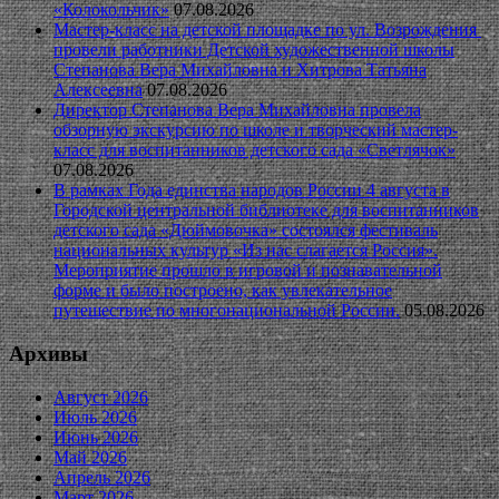
«Колокольчик»
07.08.2026
Мастер-класс на детской площадке по ул. Возрождения
провели работники Детской художественной школы
Степанова Вера Михайловна и Хитрова Татьяна
Алексеевна
07.08.2026
Директор Степанова Вера Михайловна провела
обзорную экскурсию по школе и творческий мастер-
класс для воспитанников детского сада «Светлячок»
07.08.2026
В рамках Года единства народов России 4 августа в
Городской центральной библиотеке для воспитанников
детского сада «Дюймовочка» состоялся фестиваль
национальных культур «Из нас слагается Россия».
Мероприятие прошло в игровой и познавательной
форме и было построено, как увлекательное
путешествие по многонациональной России.
05.08.2026
Архивы
Август 2026
Июль 2026
Июнь 2026
Май 2026
Апрель 2026
Март 2026