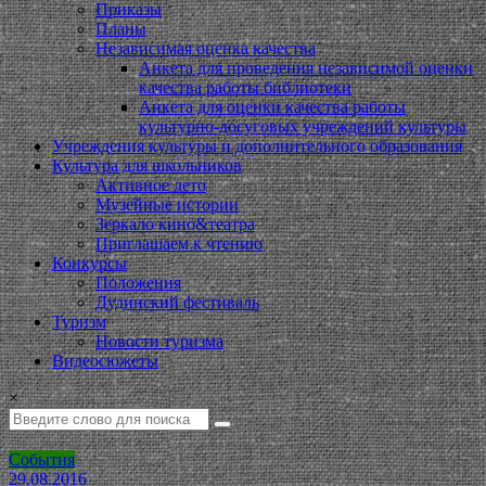
Приказы
Планы
Независимая оценка качества
Анкета для проведения независимой оценки
качества работы библиотеки
Анкета для оценки качества работы
культурно-досуговых учреждений культуры
Учреждения культуры и дополнительного образования
Культура для школьников
Активное лето
Музейные истории
Зеркало кино&театра
Приглашаем к чтению
Конкурсы
Положения
Дудинский фестиваль
Туризм
Новости туризма
Видеосюжеты
×
События
29.08.2016