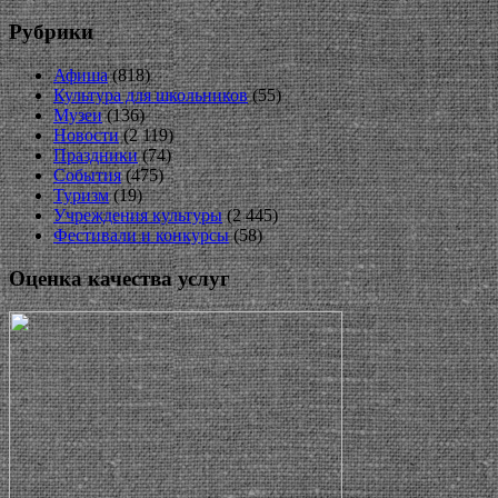
Рубрики
Афиша
(818)
Культура для школьников
(55)
Музеи
(136)
Новости
(2 119)
Праздники
(74)
События
(475)
Туризм
(19)
Учреждения культуры
(2 445)
Фестивали и конкурсы
(58)
Оценка качества услуг