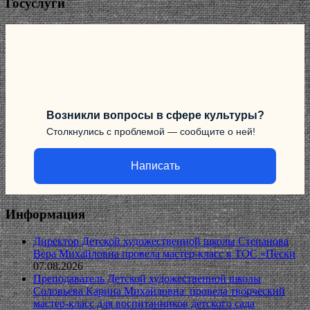
Госуслуги
Возникли вопросы в сфере культуры?
Столкнулись с проблемой — сообщите о ней!
Написать
Информация
Директор Детской художественной школы Степанова
Вера Михайловна провела мастер-класс в ТОС «Пески
07.08.2026
Преподаватель Детской художественной школы
Соловьева Карина Михайловна провела творческий
мастер-класс для воспитанников детского сада