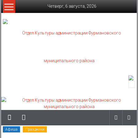
Skip
Четверг, 6 августа, 2026
to
content
Отдел
Культуры
администрации
Фурмановского
муниципального
Афиша
Праздники