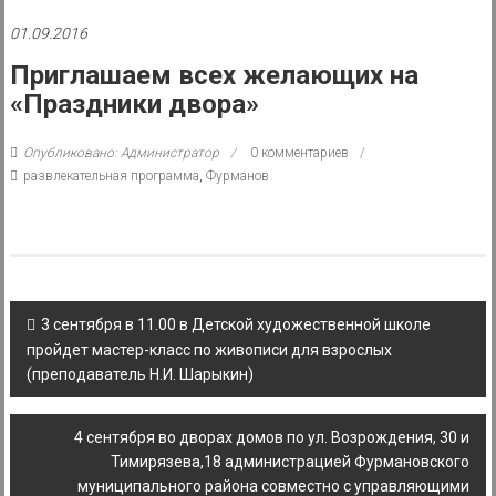
района
01.09.2016
Муниципальное
Приглашаем всех желающих на
казенное
«Праздники двора»
учреждение
Опубликовано: Администратор
0 комментариев
развлекательная программа
,
Фурманов
Post
3 сентября в 11.00 в Детской художественной школе
navigation
пройдет мастер-класс по живописи для взрослых
(преподаватель Н.И. Шарыкин)
4 сентября во дворах домов по ул. Возрождения, 30 и
Тимирязева,18 администрацией Фурмановского
муниципального района совместно с управляющими