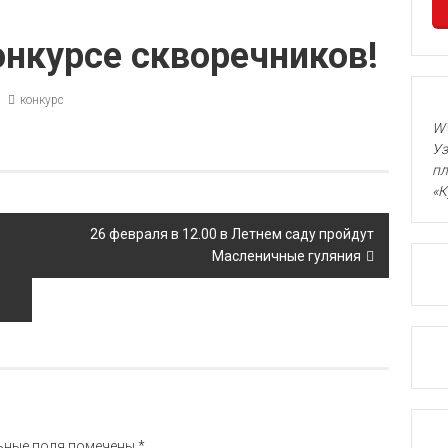
онкурсе скворечников!
конкурс
WW
Уз
пл
«К
26 февраля в 12.00 в Летнем саду пройдут
Масленичные гуляния
ьные поля помечены
*