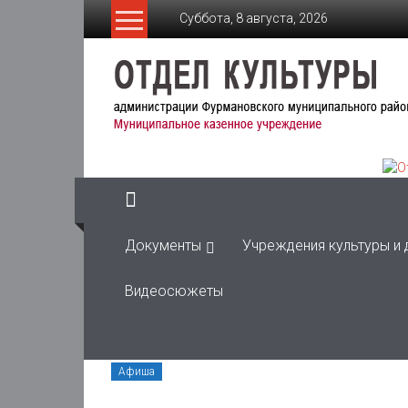
Skip
Суббота, 8 августа, 2026
to
content
Отдел
Культуры
администрации
Фурмановского
муниципального
района
Документы
Учреждения культуры и
Муниципальное
Видеосюжеты
казенное
учреждение
Афиша