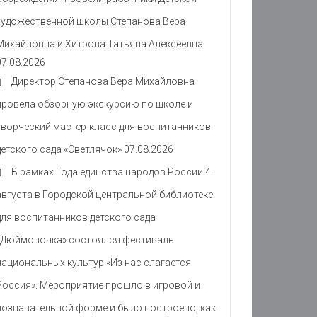
художественной школы Степанова Вера
Михайловна и Хитрова Татьяна Алексеевна
07.08.2026
Директор Степанова Вера Михайловна
провела обзорную экскурсию по школе и
творческий мастер-класс для воспитанников
детского сада «Светлячок»
07.08.2026
В рамках Года единства народов России 4
августа в Городской центральной библиотеке
для воспитанников детского сада
«Дюймовочка» состоялся фестиваль
национальных культур «Из нас слагается
Россия». Мероприятие прошло в игровой и
познавательной форме и было построено, как