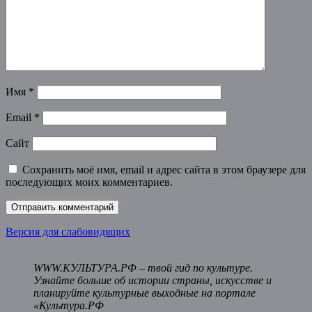
Имя
*
Email
*
Сайт
Сохранить моё имя, email и адрес сайта в этом браузере для
последующих моих комментариев.
Версия для слабовидящих
WWW.КУЛЬТУРА.РФ – твой гид по культуре.
Узнайте больше об истории страны, искусстве и
планируйте культурные выходные на портале
«Культура.РФ