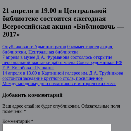
21 апреля в 19.00 в Центральной
библиотеке состоится ежегодная
Всероссийская акция «Библионочь —
2017»
Опубликовано: Администратор
0 комментариев
акция
,
библиотеки
,
Центральная библиотека
Post
7 апреля в музее Д.А. Фурманова состоялось открытие
персональной выставки работ члена Союза художников РФ
navigation
Е.В. Колобова «Пушкин»
14 апреля в 13.00 в Картинной галерее им. Д.А. Трубникова
состоится заседание круглого стола, посвященное
Международному дню памятников и исторических мест
Добавить комментарий
Ваш адрес email не будет опубликован.
Обязательные поля
помечены
*
Комментарий
*