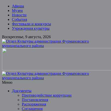
Skip
Афиша
to
Музеи
content
Новости
События
Фестивали и конкурсы
Учреждения культуры
Воскресенье, 9 августа, 2026
Отдел
Культуры
администрации
Фурмановского
муниципального
района
Меню
Документы
Муниципальное
Противодействие коррупции
казенное
Постановления
учреждение
Распоряжения
Соглашения