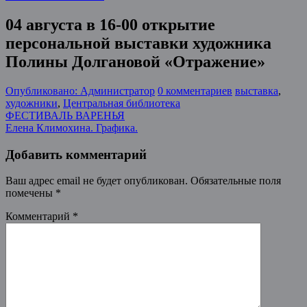
04 августа в 16-00 открытие
персональной выставки художника
Полины Долгановой «Отражение»
Опубликовано: Администратор
0 комментариев
выставка
,
художники
,
Центральная библиотека
Post
ФЕСТИВАЛЬ ВАРЕНЬЯ
Елена Климохина. Графика.
navigation
Добавить комментарий
Ваш адрес email не будет опубликован.
Обязательные поля
помечены
*
Комментарий
*