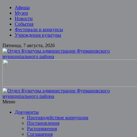
Skip
Афиша
to
Музеи
content
Новости
События
Фестивали и конкурсы
Учреждения культуры
Пятница, 7 августа, 2026
Отдел
Культуры
администрации
Фурмановского
муниципального
района
Меню
Документы
Муниципальное
Противодействие коррупции
казенное
Постановления
учреждение
Распоряжения
Соглашения