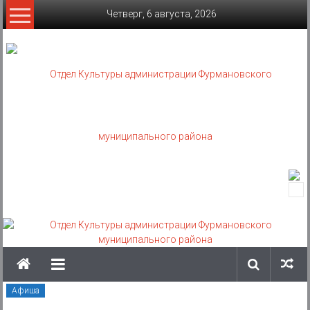
Skip
Четверг, 6 августа, 2026
to
content
Отдел
Культуры
администрации
Фурмановского
муниципального
Афиша