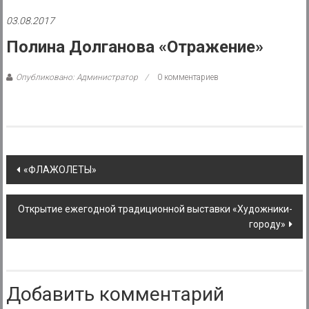
района
03.08.2017
Муниципальное
Полина Долганова «Отражение»
казенное
учреждение
Опубликовано: Администратор
0 комментариев
Post
«ФЛАЖОЛЕТЫ»
navigation
Открытие ежегодной традиционной выставки «Художники-
городу»
Добавить комментарий