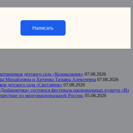
Написать
итанников детского сада «Колокольчик»
07.08.2026
ера Михайловна и Хитрова Татьяна Алексеевна
07.08.2026
ов детского сада «Светлячок»
07.08.2026
а «Дюймовочка» состоялся фестиваль национальных культур «Из
тешествие по многонациональной России.
05.08.2026