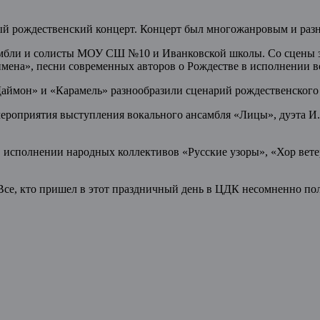
ый рождественский концерт. Концерт был многожанровым и раз
амбли и солисты МОУ СШ №10 и Иванковской школы. Со сцены з
мена», песни современных авторов о Рождестве в исполнении в
ймон» и «Карамель» разнообразили сценарий рождественского 
го мероприятия выступления вокального ансамбля «Лицы»,
в исполнении народных коллективов «Русские узоры», «Хор ветер
. Все, кто пришел в этот праздничный день в ЦДК несомненно п