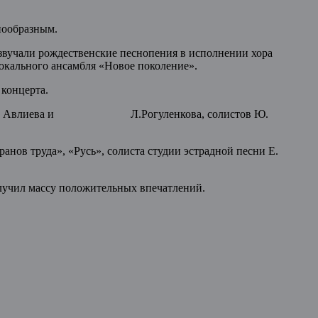
нообразным.
вучали рождественские песнопения в исполнении хора
окального ансамбля «Новое поколение».
концерта.
 дуэта И. Авлиева и Л.Рогуленкова, солистов Ю.
анов труда», «Русь», солиста студии эстрадной песни Е.
олучил массу положительных впечатлений.