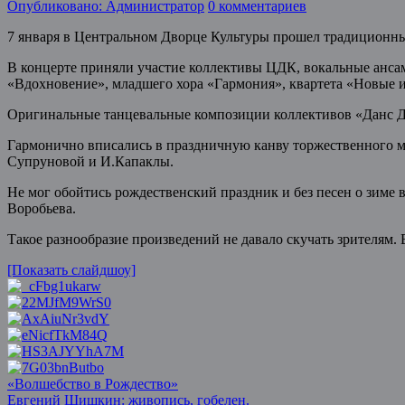
Опубликовано: Администратор
0 комментариев
7 января в Центральном Дворце Культуры прошел традиционн
В концерте приняли участие коллективы ЦДК, вокальные анс
«Вдохновение», младшего хора «Гармония», квартета «Новые и
Оригинальные танцевальные композиции коллективов «Данс Да
Гармонично вписались в праздничную канву торжественно
Супруновой и И.Капаклы.
Не мог обойтись рождественский праздник и без песен о зиме 
Воробьева.
Такое разнообразие произведений не давало скучать зрителям
[Показать слайдшоу]
Post
«Волшебство в Рождество»
Евгений Шишкин: живопись, гобелен.
navigation