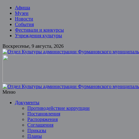
Skip
Афиша
to
Музеи
content
Новости
События
Фестивали и конкурсы
Учреждения культуры
Воскресенье, 9 августа, 2026
Отдел
Культуры
администрации
Фурмановского
муниципального
Меню
района
Документы
Противодействие коррупции
Муниципальное
Постановления
казенное
Распоряжения
учреждение
Соглашения
Приказы
Планы