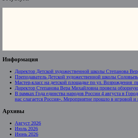
Информация
Директор Детской художественной школы Степанова Вер
Преподаватель Детской художественной школы Соловьева
Мастер-класс на детской площадке по ул. Возрождения 
Директор Степанова Вера Михайловна провела обзорную 
В рамках Года единства народов России 4 августа в Гор
нас слагается Россия». Мероприятие прошло в игровой и
Архивы
Август 2026
Июль 2026
Июнь 2026