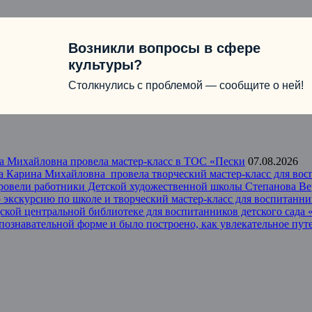
Возникли вопросы в сфере
культуры?
Столкнулись с проблемой — сообщите о ней!
а Михайловна провела мастер-класс в ТОС «Пески
07.08.2026
 Карина Михайловна провела творческий мастер-класс для восп
провели работники Детской художественной школы Степанова В
экскурсию по школе и творческий мастер-класс для воспитанник
одской центральной библиотеке для воспитанников детского сад
 познавательной форме и было построено, как увлекательное пу