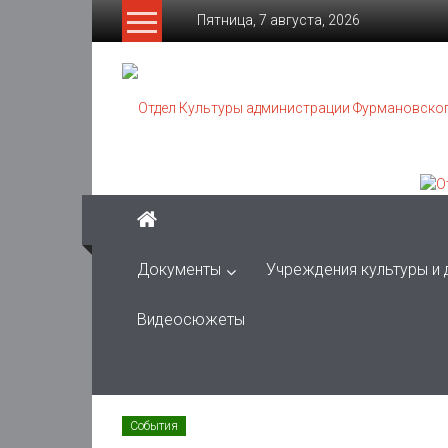
Skip
Пятница, 7 августа, 2026
to
content
Отдел
Культуры
администрации
Фурмановского
муниципального
района
Документы
Учреждения культуры и
Муниципальное
Видеосюжеты
казенное
учреждение
События