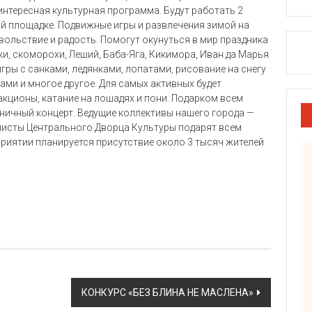
интересная культурная программа. Будут работать 2
вой площадке. Подвижные игры и развлечения зимой на
вольствие и радость. Помогут окунуться в мир праздника
и, скоморохи, Леший, Баба-Яга, Кикимора, Иван да Марья
 игры с санками, ледянками, лопатами, рисование на снегу
чами и многое другое. Для самых активных будет
акционы, катание на лошадях и пони. Подарком всем
ничный концерт. Ведущие коллективы нашего города —
солисты Центрального Дворца Культуры подарят всем
риятии планируется присутствие около 3 тысяч жителей
КОНКУРС «БЕЗ БЛИНА НЕ МАСЛЕНА»