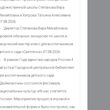
художественной школы Степанова Вера
Михайловна и Хитрова Татьяна Алексеевна
07.08.2026
Директор Степанова Вера Михайловна
провела обзорную экскурсию по школе и
творческий мастер-класс для воспитанников
детского сада «Светлячок»
07.08.2026
В рамках Года единства народов России 4
августа в Городской центральной библиотеке
для воспитанников детского сада
«Дюймовочка» состоялся фестиваль
национальных культур «Из нас слагается
Россия». Мероприятие прошло в игровой и
познавательной форме и было построено, как