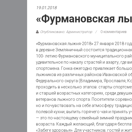
19.01.2018
«Фурмановская л
Опубликовано: Администратор
0 комментариев
«Фурмановская лыжня-2018» 27 января 2018 го
в деревне Земляничный состоится традиционна
100- летию Фурмановского муниципального рай
удивительное по накалу страстей и азарту, где
спортсмена. Гонка ежегодно привлекает большо
лыжников из различных районов Ивановской об
Федерального округа (Владимира, Ярославля, Ко
проходить в несколько этапов: старты спортсме
и старшей возрастных категориях, среди девуше
ветеранов лыжного спорта. Посетители соревно
но и почувствовать на себе атмосферу традицио
полевой кухни, выпить горячего чая и принять 
— это по-настоящему семейный зимний праздник
возраста. Каждый желающий, благодаря беспла
«Забеге здоровья». Для участников, гостей и 