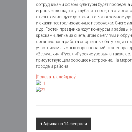
сотрудниками сферы культуры будет проведена 
игровые площадки: у клуба, и в поле, на старто
открытом воздухе доставят детям огромное удо
и сказки театрализованные персонажи: Снеговик
и др. Гостей праздника ждут конкурсы и забавы,
красками, лепка из снега, игры с кеглями и обру
организована работа спортивных батутов, аттр
участникам лыжных соревнований станет празд
«Веснушки», «Русь», «Русские узоры», а также 
присутствующим хорошее настроение. На мероп
города и района.
[Показать слайдшоу]
Post
Афиша на 14 февраля