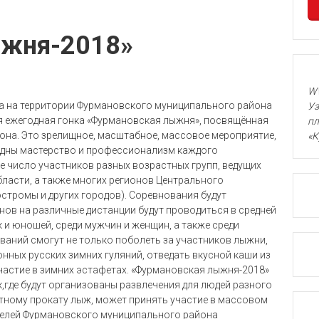
ыжня-2018»
WW
да на территории Фурмановского муниципального района
Уз
я ежегодная гонка «Фурмановская лыжня», посвящённая
пл
она.
Это зрелищное, масштабное, массовое мероприятие,
«К
 видны мастерство и профессионализм каждого
е число участников разных возрастных групп, ведущих
ласти, а также многих регионов Центрального
стромы и других городов). Соревнования будут
нов на различные дистанции будут проводиться в средней
к и юношей, среди мужчин и женщин, а также среди
ваний смогут не только поболеть за участников лыжни,
нных русских зимних гуляний, отведать вкусной каши из
участие в зимних эстафетах. «Фурмановская лыжня-2018»
,где будут организованы развлечения для людей разного
тному прокату лыж, может принять участие в массовом
жителей Фурмановского муниципального района