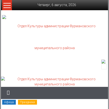
Skip
Четверг, 6 августа, 2026
to
content
Отдел
Культуры
администрации
Фурмановского
муниципального
Афиша
Праздники