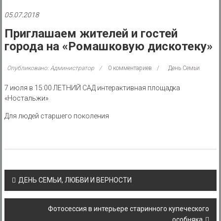
района
05.07.2018
Муниципальное
Приглашаем жителей и гостей
казенное
города на «Ромашковую дискотеку»
учреждение
Опубликовано: Администратор
0 комментариев
День Семьи
7 июля в 15:00 ЛЕТНИЙ САД интерактивная площадка
«Ностальжи»
Для людей старшего поколения
Post
ДЕНЬ СЕМЬИ, ЛЮБВИ И ВЕРНОСТИ
navigation
Фотосессия в интерьере старинного купеческого
особняка