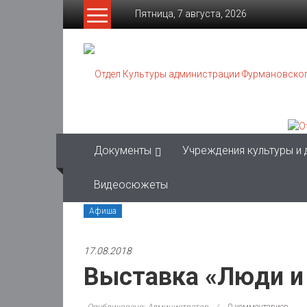
Skip
Пятница, 7 августа, 2026
to
content
Отдел
Культуры
администрации
Фурмановского
Документы
Учреждения культуры и
муниципального
района
Видеосюжеты
Афиша
Муниципальное
казенное
учреждение
17.08.2018
Выставка «Люди и