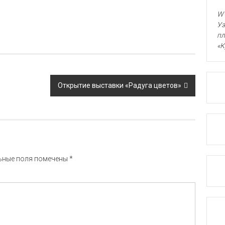
WW
Уз
пл
«К
Открытие выставки «Радуга цветов»
ьные поля помечены
*