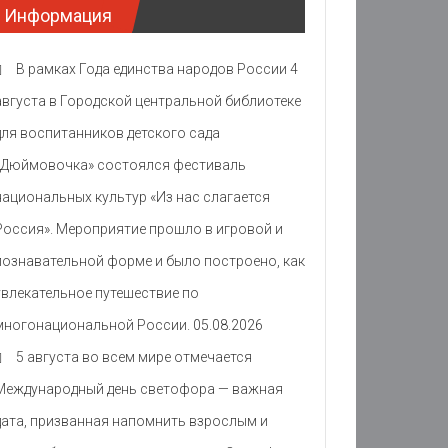
Информация
В рамках Года единства народов России 4
августа в Городской центральной библиотеке
для воспитанников детского сада
«Дюймовочка» состоялся фестиваль
национальных культур «Из нас слагается
Россия». Мероприятие прошло в игровой и
познавательной форме и было построено, как
увлекательное путешествие по
многонациональной России.
05.08.2026
5 августа во всем мире отмечается
Международный день светофора — важная
дата, призванная напомнить взрослым и