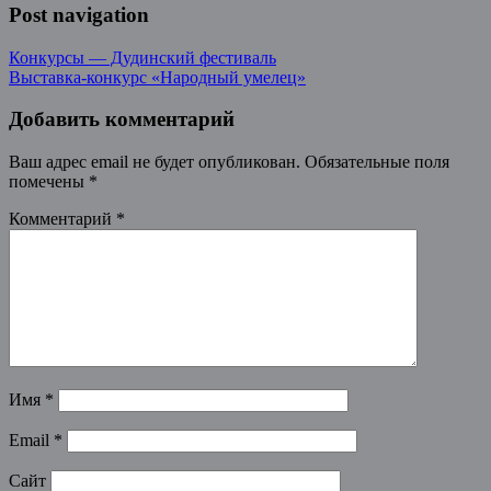
Post navigation
Конкурсы — Дудинский фестиваль
Выставка-конкурс «Народный умелец»
Добавить комментарий
Ваш адрес email не будет опубликован.
Обязательные поля
помечены
*
Комментарий
*
Имя
*
Email
*
Сайт