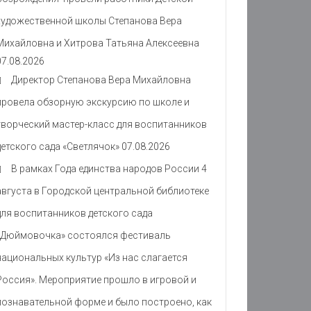
художественной школы Степанова Вера
Михайловна и Хитрова Татьяна Алексеевна
07.08.2026
Директор Степанова Вера Михайловна
провела обзорную экскурсию по школе и
творческий мастер-класс для воспитанников
детского сада «Светлячок»
07.08.2026
В рамках Года единства народов России 4
августа в Городской центральной библиотеке
для воспитанников детского сада
«Дюймовочка» состоялся фестиваль
национальных культур «Из нас слагается
Россия». Мероприятие прошло в игровой и
познавательной форме и было построено, как