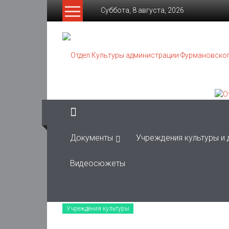
Skip
Суббота, 8 августа, 2026
to
content
Отдел
Культуры
администрации
Фурмановского
муниципального
района
Документы
Учреждения культуры и
Муниципальное
Видеосюжеты
казенное
учреждение
Учреждения культуры