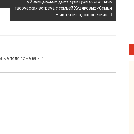
в Хромцовском доме культуры состоялась
творческая встреча с семьей Худяковых «Семья
— источник вдохновения».
ьные поля помечены
*