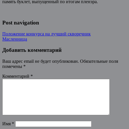
память буклет, выпущенный по итогам пленэра.
Post navigation
Положение конкурса на лучший скворечник
Масленница
Добавить комментарий
Ваш адрес email не будет опубликован.
Обязательные поля
помечены
*
Комментарий
*
Имя
*