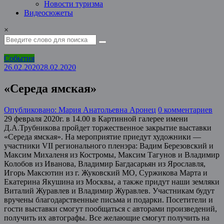
Новости туризма
Видеосюжеты
×
События
26.02.2020
28.02.2020
«Середа ямская»
Опубликовано: Мария Анатольевна Аронец
0 комментариев
29 февраля 2020г. в 14.00 в Картинной галерее имени
Д.А.Трубникова пройдет торжественное закрытие выставки
«Середа ямская». На мероприятие приедут художники —
участники VII регионального пленэра: Вадим Березовский и
Максим Михаленя из Костромы, Максим Тагунов и Владимир
Колобов из Иванова, Владимир Багдасарьян из Ярославля,
Игорь Максютин из г. Жуковский МО, Суржикова Марта и
Екатерина Якушина из Москвы, а также придут наши земляки
Виталий Журавлев и Владимир Журавлев. Участникам будут
вручены благодарственные письма и подарки. Посетители и
гости выставки смогут пообщаться с авторами произведений,
получить их автографы. Все желающие смогут получить на