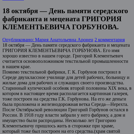
18 октября — День памяти середского
фабриканта и мецената ГРИГОРИЯ
КЛЕМЕНТЬЕВИЧА ГОРБУНОВА.
Опубликовано: Мария Анатольевна Аронец
2 комментария
18 октября — День памяти середского фабриканта и мецената
ГРИГОРИЯ КЛЕМЕНТЬЕВИЧА ГОРБУНОВА. Его имя
хорошо известно в нашем городе. Григорий Клементьевич
считается основоположником текстильной промышленности
в нашем крае.
Помимо текстильной фабрики, Г. К. Горбунов построил в
Середе двухклассное училище для детей рабочих, больницу и
жилые дома для рабочих и служащих своего производства.
Старинный купеческий особняк второй половины XIX века, в
котором в настоящее время располагается картинная галерея,
тоже построен на средства Г.К. Горбунова. На его же деньги
была проложена и железнодорожная ветка Середа—Нерехта.
После Октябрьской революции Григорий Горбунов остался в
России. В 1918 году власти забрали у него фабрику, а дом и
имущество были распроданы. Несколько лет Григорию
Клементьевичу пришлось жить в сторожке при храме,
который тоже был построен на его средства.(храм святой