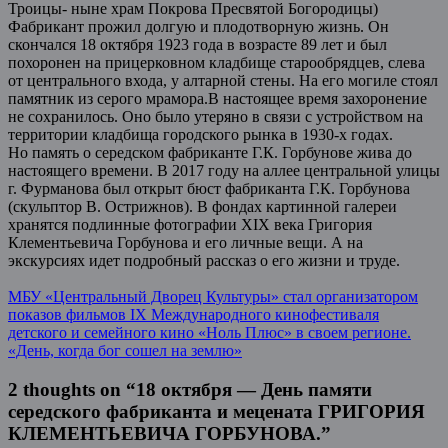
Троицы- ныне храм Покрова Пресвятой Богородицы)
Фабрикант прожил долгую и плодотворную жизнь. Он
скончался 18 октября 1923 года в возрасте 89 лет и был
похоронен на прицерковном кладбище старообрядцев, слева
от центрального входа, у алтарной стены. На его могиле стоял
памятник из серого мрамора.В настоящее время захоронение
не сохранилось. Оно было утеряно в связи с устройством на
территории кладбища городского рынка в 1930-х годах.
Но память о середском фабриканте Г.К. Горбунове жива до
настоящего времени. В 2017 году на аллее центральной улицы
г. Фурманова был открыт бюст фабриканта Г.К. Горбунова
(скульптор В. Острижнов). В фондах картинной галереи
хранятся подлинные фотографии XIX века Григория
Клементьевича Горбунова и его личные вещи. А на
экскурсиях идет подробный рассказ о его жизни и труде.
Post
МБУ «Центральный Дворец Культуры» стал организатором
показов фильмов IX Международного кинофестиваля
navigation
детского и семейного кино «Ноль Плюс» в своем регионе.
«День, когда бог сошел на землю»
2 thoughts on “
18 октября — День памяти
середского фабриканта и мецената ГРИГОРИЯ
КЛЕМЕНТЬЕВИЧА ГОРБУНОВА.
”