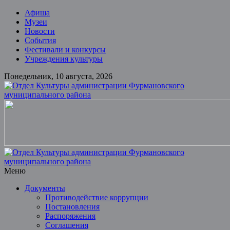
Skip
Афиша
to
Музеи
content
Новости
События
Фестивали и конкурсы
Учреждения культуры
Понедельник, 10 августа, 2026
Отдел
Культуры
администрации
Фурмановского
муниципального
района
Меню
Документы
Муниципальное
Противодействие коррупции
казенное
Постановления
учреждение
Распоряжения
Соглашения