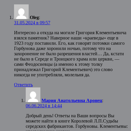
Oleg
:
31.05.2024 в 09:57
Интересно а откуда на могиле Григория Клементьевича
взялся памятник? Наверное наши «краеведы» еще в
1923 году поставили. Его, как говорят потомки самого
Горбунова даже хоронили ночью, потому что на
захоронение не было разрешения властей… Да, кстати
не было в Середе и Троицкого храма или церкви, —
сами Феодосиевцы (а именно к этому толку
принадлежал Григорий Клементьевич) это слово
никогда не употребляли, молельня да.
Ответить
Мария Анатольевна Аронец
:
06.06.2024 в 14:44
Добрый день! Ответы на Ваши вопросы Вы
можете найти в книге Королевой Л.П.Судьбы
середских фабрикантов. Горбуновы. Клементьевы: