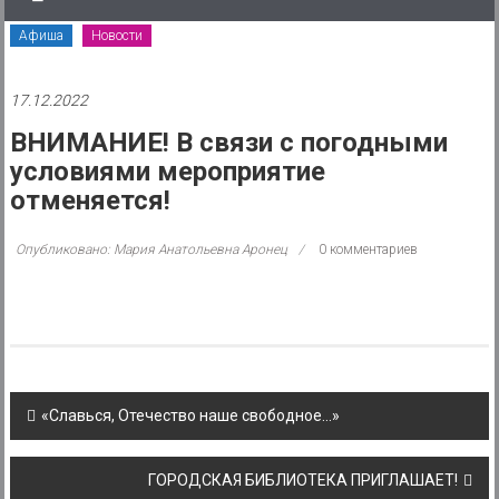
района
Афиша
Новости
Муниципальное
казенное
17.12.2022
учреждение
ВНИМАНИЕ! В связи с погодными
условиями мероприятие
отменяется!
Опубликовано: Мария Анатольевна Аронец
0 комментариев
Post
«Славься, Отечество наше свободное…»
navigation
ГОРОДСКАЯ БИБЛИОТЕКА ПРИГЛАШАЕТ!