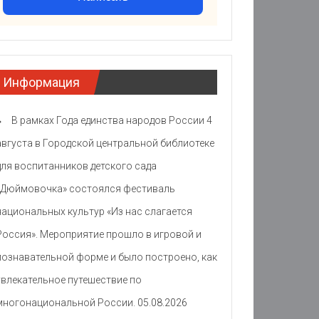
Информация
В рамках Года единства народов России 4
августа в Городской центральной библиотеке
для воспитанников детского сада
«Дюймовочка» состоялся фестиваль
национальных культур «Из нас слагается
Россия». Мероприятие прошло в игровой и
познавательной форме и было построено, как
увлекательное путешествие по
многонациональной России.
05.08.2026