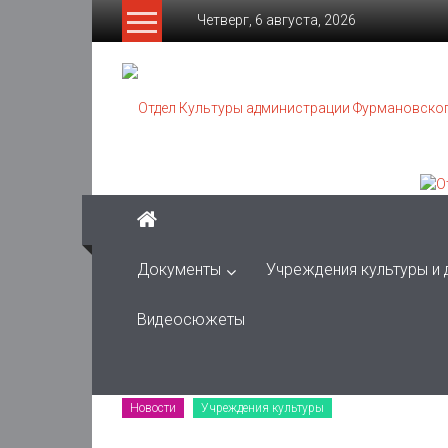
Skip
Четверг, 6 августа, 2026
to
content
Отдел
Культуры
администрации
Фурмановского
муниципального
района
Документы
Учреждения культуры и
Муниципальное
Видеосюжеты
казенное
учреждение
Новости
Учреждения культуры