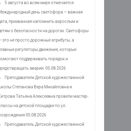
5 августа во всем мире отмечается
Международный день светофора — важная
дата, призванная напомнить взрослым и
детям о безопасности на дорогах. Светофоры
— это не просто дорожные атрибуты, а
главные регуляторы движения, которые
помогают поддерживать порядок и
предотвращать аварии.
05.08.2026
Преподаватели Детской художественной
школы Степанова Вера Михайловна и
Хитрова Татьяна Алексеевна провели мастер-
классы на детской площадке по ул.
Возрождения
05.08.2026
Преподаватель Детской художественной