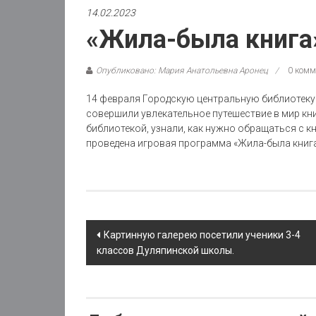
14.02.2023
«Жила-была книга
Опубликовано: Мария Анатольевна Аронец
0 комм
14 февраля Городскую центральную библиотеку
совершили увлекательное путешествие в мир к
библиотекой, узнали, как нужно обращаться с к
проведена игровая программа «Жила-была книга
Post
Картинную галерею посетили ученики 3-4
классов Дуляпинской школы.
navigation