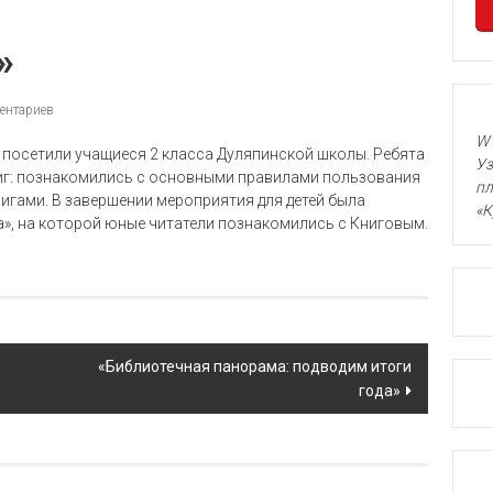
»
ентариев
WW
 посетили учащиеся 2 класса Дуляпинской школы. Ребята
Уз
ниг: познакомились с основными правилами пользования
пл
нигами. В завершении мероприятия для детей была
«К
», на которой юные читатели познакомились с Книговым.
«Библиотечная панорама: подводим итоги
года»