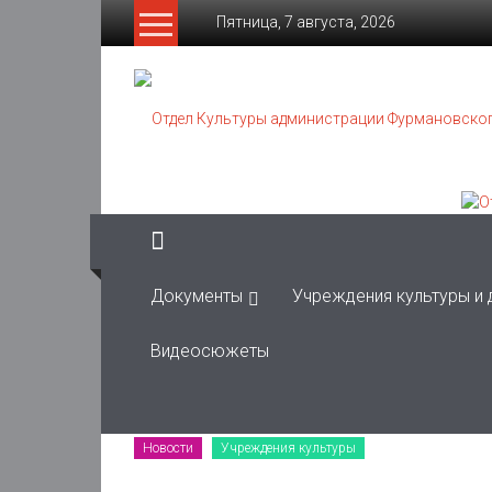
Skip
Пятница, 7 августа, 2026
to
content
Отдел
Культуры
администрации
Фурмановского
муниципального
района
Документы
Учреждения культуры и
Муниципальное
Видеосюжеты
казенное
учреждение
Новости
Учреждения культуры