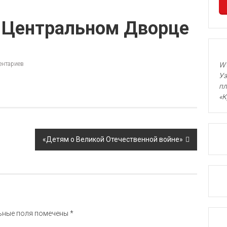
в Центральном Дворце
ентариев
WW
Уз
пл
«К
«Детям о Великой Отечественной войне»
ьные поля помечены
*