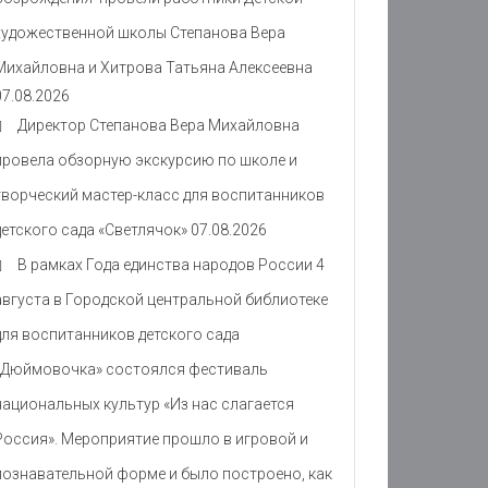
художественной школы Степанова Вера
Михайловна и Хитрова Татьяна Алексеевна
07.08.2026
Директор Степанова Вера Михайловна
провела обзорную экскурсию по школе и
творческий мастер-класс для воспитанников
детского сада «Светлячок»
07.08.2026
В рамках Года единства народов России 4
августа в Городской центральной библиотеке
для воспитанников детского сада
«Дюймовочка» состоялся фестиваль
национальных культур «Из нас слагается
Россия». Мероприятие прошло в игровой и
познавательной форме и было построено, как