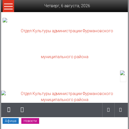
Skip
Четверг, 6 августа, 2026
to
content
Отдел
Культуры
администрации
Фурмановского
муниципального
Афиша
Новости