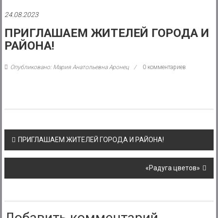
района
24.08.2023
Муниципальное
ПРИГЛАШАЕМ ЖИТЕЛЕЙ ГОРОДА И
казенное
РАЙОНА!
учреждение
Опубликовано: Мария Анатольевна Аронец
0 комментариев
Post
ПРИГЛАШАЕМ ЖИТЕЛЕЙ ГОРОДА И РАЙОНА!
navigation
«Радуга цветов»
Добавить комментарий