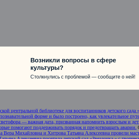
Возникли вопросы в сфере
культуры?
Столкнулись с проблемой — сообщите о ней!
одской центральной библиотеке для воспитанников детского сад
 познавательной форме и было построено, как увлекательное пу
светофора — важная дата, призванная напомнить взрослым и дет
торые помогают поддерживать порядок и предотвращать аварии.
 Вера Михайловна и Хитрова Татьяна Алексеевна провели масте
тьяна Алексеевна посетила детский сад «Звездочка » с творчес