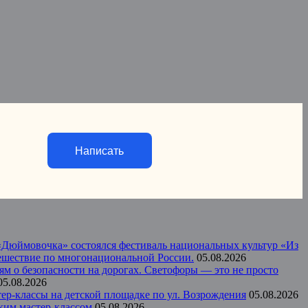
Написать
а «Дюймовочка» состоялся фестиваль национальных культур «Из
тешествие по многонациональной России.
05.08.2026
ям о безопасности на дорогах. Светофоры — это не просто
05.08.2026
р-классы на детской площадке по ул. Возрождения
05.08.2026
ким мастер-классом
05.08.2026