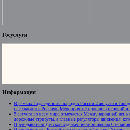
Госуслуги
Информация
В рамках Года единства народов России 4 августа в Гор
нас слагается Россия». Мероприятие прошло в игровой и
5 августа во всем мире отмечается Международный день 
дорожные атрибуты, а главные регуляторы движения, ко
Преподаватели Детской художественной школы Степанова
Преподаватель Детской художественной школы Хитрова Та