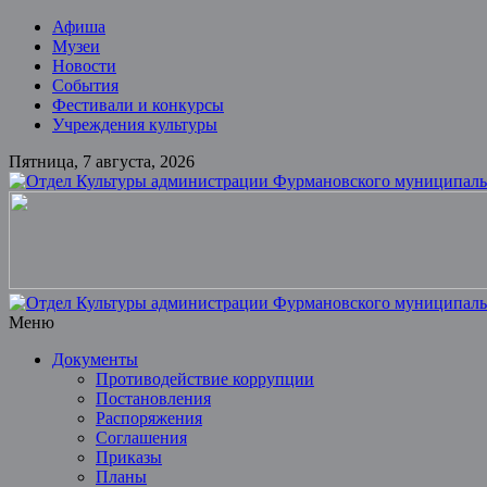
Skip
Афиша
to
Музеи
content
Новости
События
Фестивали и конкурсы
Учреждения культуры
Пятница, 7 августа, 2026
Отдел
Культуры
администрации
Фурмановского
муниципального
Меню
района
Документы
Противодействие коррупции
Муниципальное
Постановления
казенное
Распоряжения
учреждение
Соглашения
Приказы
Планы