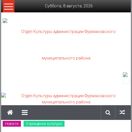
Skip
Суббота, 8 августа, 2026
to
content
Отдел
Культуры
администрации
Фурмановского
муниципального
Новости
Учреждения культуры