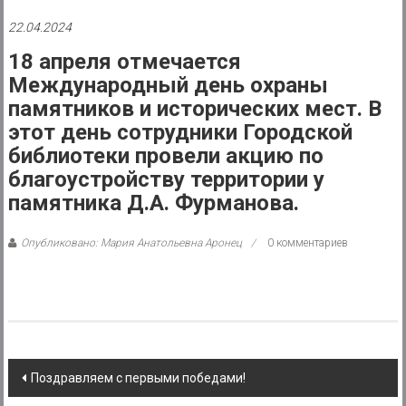
района
22.04.2024
Муниципальное
18 апреля отмечается
казенное
Международный день охраны
учреждение
памятников и исторических мест. В
этот день сотрудники Городской
библиотеки провели акцию по
благоустройству территории у
памятника Д.А. Фурманова.
Опубликовано: Мария Анатольевна Аронец
0 комментариев
Post
Поздравляем с первыми победами!