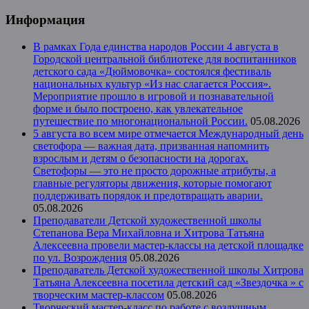
Информация
В рамках Года единства народов России 4 августа в
Городской центральной библиотеке для воспитанников
детского сада «Дюймовочка» состоялся фестиваль
национальных культур «Из нас слагается Россия».
Мероприятие прошло в игровой и познавательной
форме и было построено, как увлекательное
путешествие по многонациональной России.
05.08.2026
5 августа во всем мире отмечается Международный день
светофора — важная дата, призванная напомнить
взрослым и детям о безопасности на дорогах.
Светофоры — это не просто дорожные атрибуты, а
главные регуляторы движения, которые помогают
поддерживать порядок и предотвращать аварии.
05.08.2026
Преподаватели Детской художественной школы
Степанова Вера Михайловна и Хитрова Татьяна
Алексеевна провели мастер-классы на детской площадке
по ул. Возрождения
05.08.2026
Преподаватель Детской художественной школы Хитрова
Татьяна Алексеевна посетила детский сад «Звездочка » с
творческим мастер-классом
05.08.2026
Творческий мастер-класс по работе с воздушным