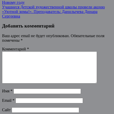
Новому году
Учащиеся Детской художественной школы провели акцию
«Уютной зимы!». Преподаватель: Данилычева Динара
Сергеевна
Добавить комментарий
Ваш адрес email не будет опубликован.
Обязательные поля
помечены
*
Комментарий
*
Имя
*
Email
*
Сайт