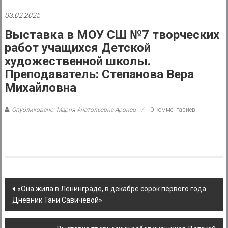
района
03.02.2025
Муниципальное
Выставка в МОУ СШ №7 творческих
казенное
работ учащихся Детской
учреждение
художественной школы.
Преподаватель: Степанова Вера
Михайловна
Опубликовано: Мария Анатольевна Аронец
0 комментариев
Post
«Она жила в Ленинграде, в декабре сорок первого года.
Дневник Тани Савичевой»
navigation