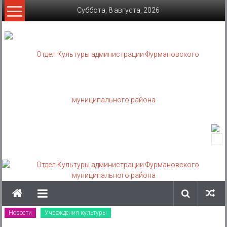
Skip
Суббота, 8 августа, 2026
to
content
Отдел
Культуры
администрации
Фурмановского
муниципального
Новости
Учреждения культуры