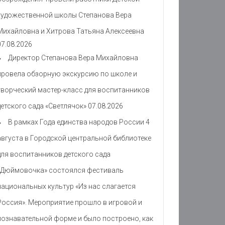
художественной школы Степанова Вера
Михайловна и Хитрова Татьяна Алексеевна
07.08.2026
Директор Степанова Вера Михайловна
провела обзорную экскурсию по школе и
творческий мастер-класс для воспитанников
детского сада «Светлячок»
07.08.2026
В рамках Года единства народов России 4
августа в Городской центральной библиотеке
для воспитанников детского сада
«Дюймовочка» состоялся фестиваль
национальных культур «Из нас слагается
Россия». Мероприятие прошло в игровой и
познавательной форме и было построено, как