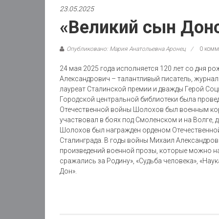
23.05.2025
«Великий сын Дон
Опубликовано: Мария Анатольевна Аронец
0 комм
24 мая 2025 года исполняется 120 лет со дня 
Александрович – талантливый писатель, журнал
лауреат Сталинской премии и дважды Герой Соц
Городской центральной библиотеки была провед
Отечественной войны Шолохов был военным корр
участвовал в боях под Смоленском и на Волге, 
Шолохов был награжден орденом Отечественной 
Сталинграда. В годы войны Михаил Александро
произведений военной прозы, которые можно н
сражались за Родину», «Судьба человека», «Наук
Дон».