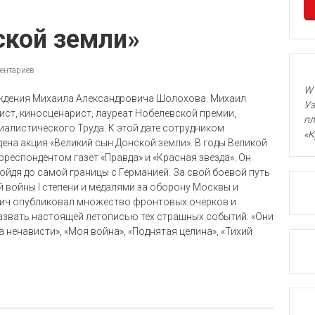
ской земли»
ентариев
WW
рождения Михаила Александровича Шолохова. Михаил
Уз
ист, киносценарист, лауреат Нобелевской премии,
пл
иалистического Труда. К этой дате сотрудником
«К
ена акция «Великий сын Донской земли». В годы Великой
еспондентом газет «Правда» и «Красная звезда». Он
дойдя до самой границы с Германией. За свой боевой путь
войны I степени и медалями за оборону Москвы и
вич опубликовал множество фронтовых очерков и
азвать настоящей летописью тех страшных событий: «Они
а ненависти», «Моя война», «Поднятая целина», «Тихий