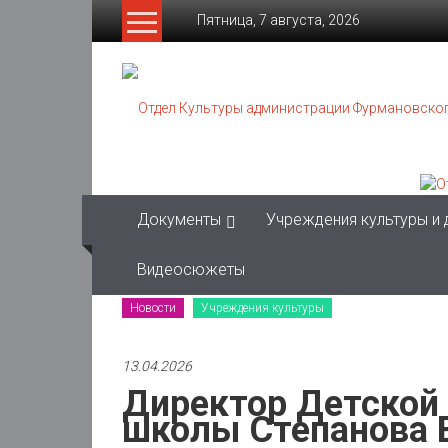
Skip
Пятница, 7 августа, 2026
to
content
Отдел
Культуры
администрации
Фурмановского
Документы
Учреждения культуры и
муниципального
района
Видеосюжеты
Новости
Учреждения культуры
Муниципальное
казенное
учреждение
13.04.2026
Директор Детской
школы Степанова 