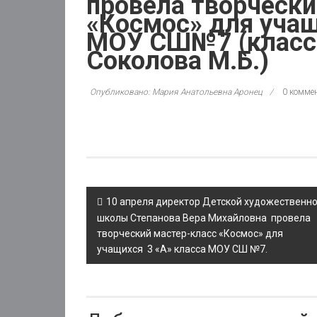
провела творческ
«Космос» для уча
МОУ СШ№7 (классн
Соколова М.Б.)
Опубликовано: Мария Анатольевна Аронец
0 комме
Post
10 апреля директор Детской художественн
navigation
школы Степанова Вера Михайловна провела
творческий мастер-класс «Космос» для
учащихся 3 «А» класса МОУ СШ №7.