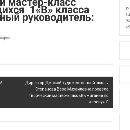
ий мастер-класс
щихся 1«В» класса
WW
ый руководитель:
Уз
пл
«К
нтариев
ой
Директор Детской художественной школы
Степанова Вера Михайловна провела
творческий мастер-класс «Выжигание по
дереву»