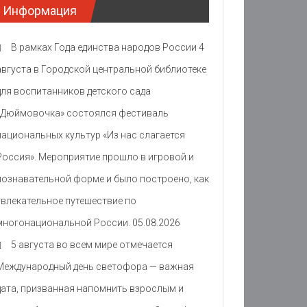
Информация
В рамках Года единства народов России 4
августа в Городской центральной библиотеке
для воспитанников детского сада
«Дюймовочка» состоялся фестиваль
национальных культур «Из нас слагается
Россия». Мероприятие прошло в игровой и
познавательной форме и было построено, как
увлекательное путешествие по
многонациональной России.
05.08.2026
5 августа во всем мире отмечается
Международный день светофора — важная
дата, призванная напомнить взрослым и