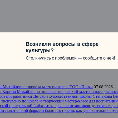
Возникли вопросы в сфере
культуры?
Столкнулись с проблемой — сообщите о ней!
а Михайловна провела мастер-класс в ТОС «Пески
07.08.2026
 Карина Михайловна провела творческий мастер-класс для восп
провели работники Детской художественной школы Степанова В
экскурсию по школе и творческий мастер-класс для воспитанник
одской центральной библиотеке для воспитанников детского сад
 познавательной форме и было построено, как увлекательное пу