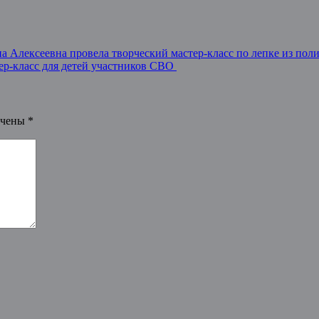
а Алексеевна провела творческий мастер-класс по лепке из по
ер-класс для детей участников СВО
ечены
*