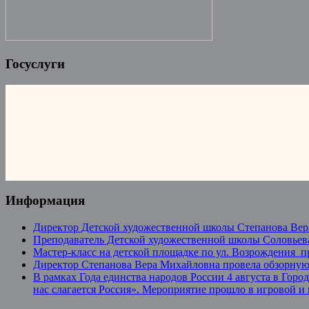
Госуслуги
Информация
Директор Детской художественной школы Степанова Вер
Преподаватель Детской художественной школы Соловьева
Мастер-класс на детской площадке по ул. Возрождения 
Директор Степанова Вера Михайловна провела обзорную 
В рамках Года единства народов России 4 августа в Гор
нас слагается Россия». Мероприятие прошло в игровой и