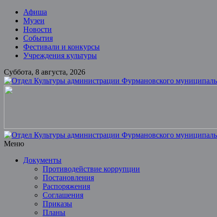
Skip
Афиша
to
Музеи
content
Новости
События
Фестивали и конкурсы
Учреждения культуры
Суббота, 8 августа, 2026
Отдел
Культуры
администрации
Фурмановского
муниципального
Меню
района
Документы
Противодействие коррупции
Муниципальное
Постановления
казенное
Распоряжения
учреждение
Соглашения
Приказы
Планы