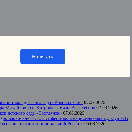
Написать
итанников детского сада «Колокольчик»
07.08.2026
ера Михайловна и Хитрова Татьяна Алексеевна
07.08.2026
ов детского сада «Светлячок»
07.08.2026
а «Дюймовочка» состоялся фестиваль национальных культур «Из
тешествие по многонациональной России.
05.08.2026