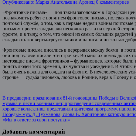
Опубликовано: Мария Анатольевна Аронец
0 комментариев
«Фронтовые письма» — под таким заголовком в Городской це
познакомить ребят с понятием фронтовое письмо, полевая почт
почтовой службе, о том, как в первые недели войны почтовые 
письмом просто складывали несколько раз, а на верхней сторон
фронте, и в тылу, о том, что одной из самых больших радосте
складывать конверты-треугольники и написали несколько добры
Фронтовые письма писались в перерывах между боями, в госпит
они под пулями писали эти строчки. Во многих домах до сих п
настоящие письма фронтовиков – фурмановцев, которые были 
понять людей того времени, их чувства и убеждения. И чтобы н
была очень важна для солдата на фронте. В нечеловеческих у
строчке — судьба человека, любовь к Родине, вера в Победу и 
Post
В преддверии празднования 81-й годовщины Победы в Великой
музыка и песни военных лет, произведения современных авто
navigation
хоровые коллективы представили зрителям программу, наполне
Победы» муз. Д. Тухманова, слова В. Харитонова которую исп
«Мы в ответе за свои поступки»
Добавить комментарий