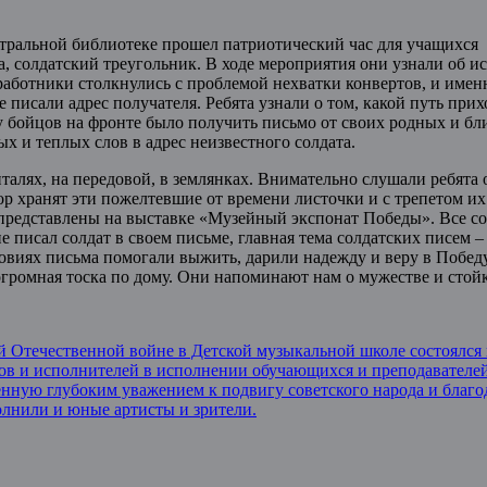
нтральной библиотеке прошел патриотический час для учащихс
а, солдатский треугольник. В ходе мероприятия они узнали об и
работники столкнулись с проблемой нехватки конвертов, и именн
е писали адрес получателя. Ребята узнали о том, какой путь пр
й у бойцов на фронте было получить письмо от своих родных и б
х и теплых слов в адрес неизвестного солдата.
алях, на передовой, в землянках. Внимательно слушали ребята 
ор хранят эти пожелтевшие от времени листочки и с трепетом и
представлены на выставке «Музейный экспонат Победы». Все с
е писал солдат в своем письме, главная тема солдатских писем 
словиях письма помогали выжить, дарили надежду и веру в Побе
огромная тоска по дому. Они напоминают нам о мужестве и стойк
 Отечественной войне в Детской музыкальной школе состоялся
ров и исполнителей в исполнении обучающихся и преподавател
нную глубоким уважением к подвигу советского народа и благод
олнили и юные артисты и зрители.