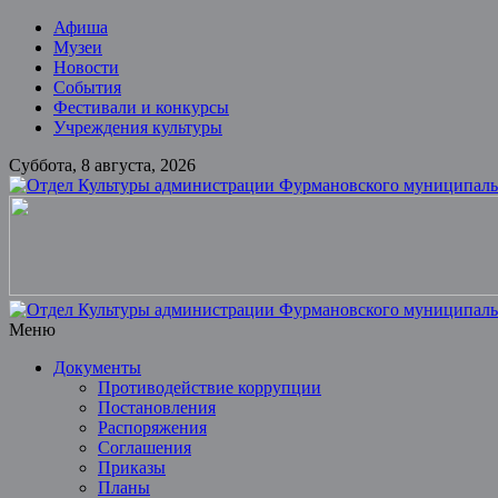
Skip
Афиша
to
Музеи
content
Новости
События
Фестивали и конкурсы
Учреждения культуры
Суббота, 8 августа, 2026
Отдел
Культуры
администрации
Фурмановского
муниципального
Меню
района
Документы
Противодействие коррупции
Муниципальное
Постановления
казенное
Распоряжения
учреждение
Соглашения
Приказы
Планы