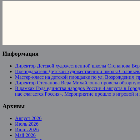
Информация
Директор Детской художественной школы Степанова Вер
Преподаватель Детской художественной школы Соловьева
Мастер-класс на детской площадке по ул. Возрождения 
Директор Степанова Вера Михайловна провела обзорную 
В рамках Года единства народов России 4 августа в Гор
нас слагается Россия». Мероприятие прошло в игровой и
Архивы
Август 2026
Июль 2026
Июнь 2026
Май 2026