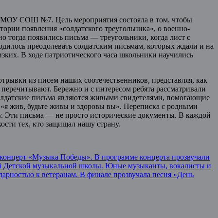
я МОУ СОШ №7. Цель мероприятия состояла в том, чтобы
стории появления «солдатского треугольника», о военно-
о тогда появились письма — треугольники, когда лист с
иходилось преодолевать солдатским письмам, которых ждали и на
лизких. В ходе патриотического часа школьники научились
отрывки из писем наших соотечественников, представляя, как
х перечитывают. Бережно и с интересом ребята рассматривали
олдатские письма являются живыми свидетелями, помогающие
– «я жив, будьте живы и здоровы вы». Переписка с родными
ду. Эти письма — не просто исторические документы. В каждой
ости тех, кто защищал нашу страну.
 концерт «Музыка Победы». В программе концерта прозвучали
ей Детской музыкальной школы. Юные музыканты, вокалисты и
арностью к ветеранам. В финале прозвучала песня «День