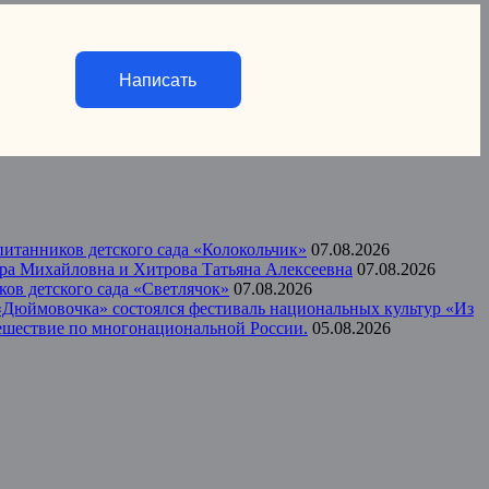
Написать
итанников детского сада «Колокольчик»
07.08.2026
ера Михайловна и Хитрова Татьяна Алексеевна
07.08.2026
ов детского сада «Светлячок»
07.08.2026
а «Дюймовочка» состоялся фестиваль национальных культур «Из
тешествие по многонациональной России.
05.08.2026