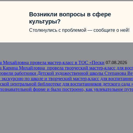
Возникли вопросы в сфере
культуры?
Столкнулись с проблемой — сообщите о ней!
а Михайловна провела мастер-класс в ТОС «Пески
07.08.2026
 Карина Михайловна провела творческий мастер-класс для восп
провели работники Детской художественной школы Степанова В
экскурсию по школе и творческий мастер-класс для воспитанник
одской центральной библиотеке для воспитанников детского сад
 познавательной форме и было построено, как увлекательное пу