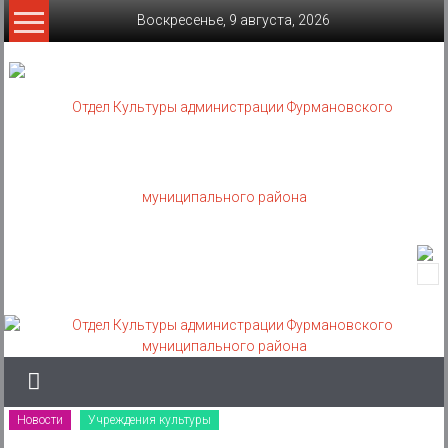
Skip
Воскресенье, 9 августа, 2026
to
content
Отдел
Культуры
администрации
Фурмановского
муниципального
Новости
Учреждения культуры