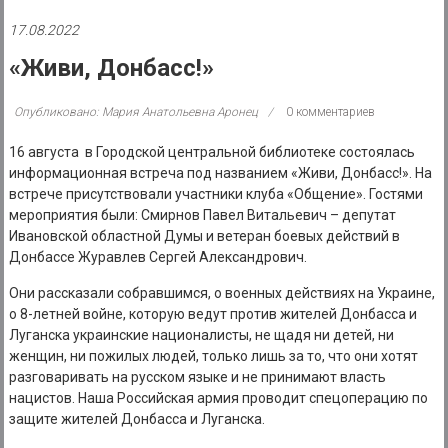
района
17.08.2022
Муниципальное
«Живи, Донбасс!»
казенное
учреждение
Опубликовано: Мария Анатольевна Аронец
0 комментариев
16 августа в Городской центральной библиотеке состоялась
информационная встреча под названием «Живи, Донбасс!». На
встрече присутствовали участники клуба «Общение». Гостями
мероприятия были: Смирнов Павел Витальевич – депутат
Ивановской областной Думы и ветеран боевых действий в
Донбассе Журавлев Сергей Александрович.
Они рассказали собравшимся, о военных действиях на Украине,
о 8-летней войне, которую ведут против жителей Донбасса и
Луганска украинские националисты, не щадя ни детей, ни
женщин, ни пожилых людей, только лишь за то, что они хотят
разговаривать на русском языке и не принимают власть
нацистов. Наша Российская армия проводит спецоперацию по
защите жителей Донбасса и Луганска.