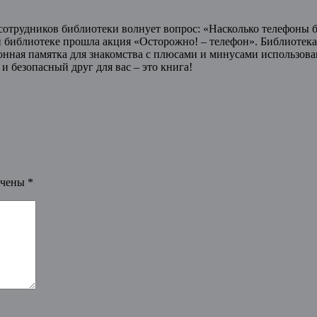
удников библиотеки волнует вопрос: «Насколько телефоны б
й библиотеке прошла акция «Осторожно! – телефон». Библиотека
нная памятка для знакомства с плюсами и минусами использован
 безопасный друг для вас – это книга!
ечены
*