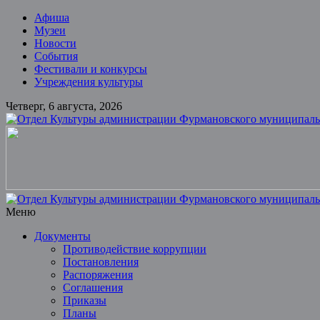
Skip
Афиша
to
Музеи
content
Новости
События
Фестивали и конкурсы
Учреждения культуры
Четверг, 6 августа, 2026
Отдел
Культуры
администрации
Фурмановского
муниципального
Меню
района
Документы
Противодействие коррупции
Муниципальное
Постановления
казенное
Распоряжения
учреждение
Соглашения
Приказы
Планы