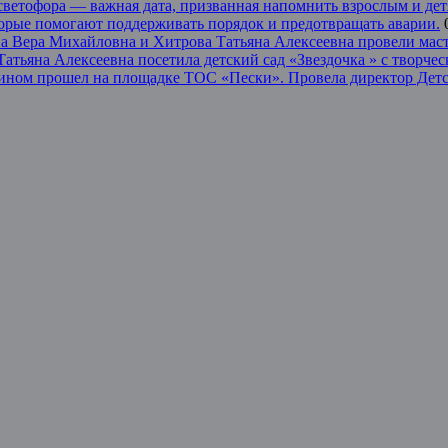
светофора — важная дата, призванная напомнить взрослым и дет
торые помогают поддерживать порядок и предотвращать аварии.
 Вера Михайловна и Хитрова Татьяна Алексеевна провели масте
тьяна Алексеевна посетила детский сад «Звездочка » с творчес
илином прошел на площадке ТОС «Пески». Провела директор Де