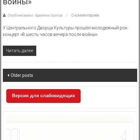
войны»
Опубликовано: Администратор
0 комментариев
У Центрального Дворца Культуры прошёл молодежный рок-
концерт «В шесть часов вечера после войны»
Читать далее
Posts
Older posts
navigation
Версия для слабовидящих