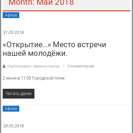
района
Month: Май 2018
Муниципальное
Афиша
казенное
учреждение
31.05.2018
«Открытие…» Место встречи
нашей молодёжи.
Опубликовано: Администратор
0 комментариев
2 июня в 11:00 Городской пляж
Читать далее
Афиша
28.05.2018