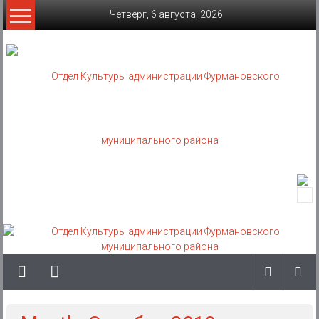
Skip
Четверг, 6 августа, 2026
to
content
Отдел
Культуры
администрации
Фурмановского
муниципального