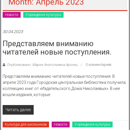
района
Month: Апрель 2023
Муниципальное
Новости
Учреждения культуры
казенное
учреждение
30.04.2023
Представляем вниманию
читателей новые поступления.
Опубликовано: Мария Анатольевна Аронец
0 комментариев
Представляем вниманию читателей новые поступления. В
апреле 2023 года Городская центральная библиотека получила
коллекцию книг от «Издательского Дома Николаевых». В нее
вошли издания, которые
Читать далее
Культура для школьников
Новости
Учреждения культуры