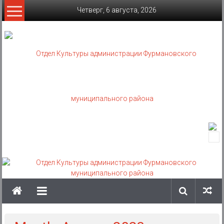
Skip
Четверг, 6 августа, 2026
to
content
Отдел
Культуры
администрации
Фурмановского
муниципального