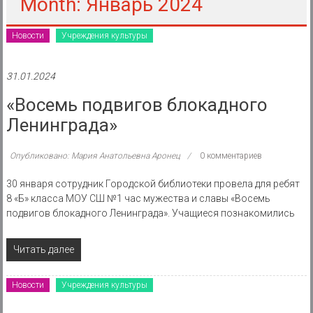
района
Month: Январь 2024
Муниципальное
Новости
Учреждения культуры
казенное
учреждение
31.01.2024
«Восемь подвигов блокадного
Ленинграда»
Опубликовано: Мария Анатольевна Аронец
0 комментариев
30 января сотрудник Городской библиотеки провела для ребят
8 «Б» класса МОУ СШ №1 час мужества и славы «Восемь
подвигов блокадного Ленинграда». Учащиеся познакомились
Читать далее
Новости
Учреждения культуры