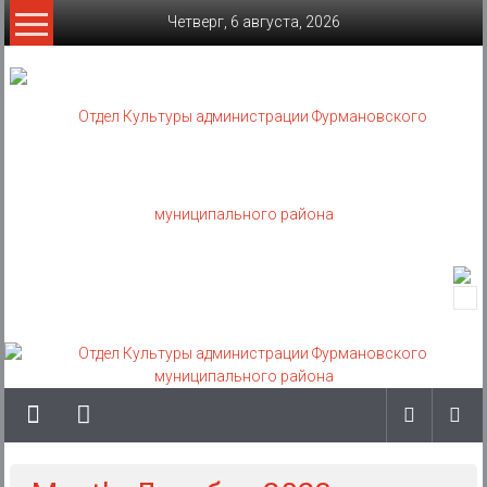
Skip
Четверг, 6 августа, 2026
to
content
Отдел
Культуры
администрации
Фурмановского
муниципального