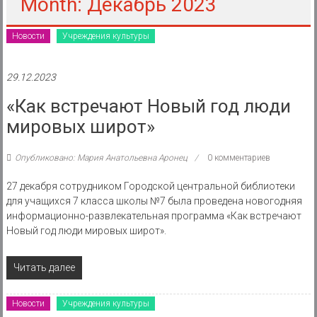
района
Month: Декабрь 2023
Муниципальное
Новости
Учреждения культуры
казенное
учреждение
29.12.2023
«Как встречают Новый год люди
мировых широт»
Опубликовано: Мария Анатольевна Аронец
0 комментариев
27 декабря сотрудником Городской центральной библиотеки
для учащихся 7 класса школы №7 была проведена новогодняя
информационно-развлекательная программа «Как встречают
Новый год люди мировых широт».
Читать далее
Новости
Учреждения культуры