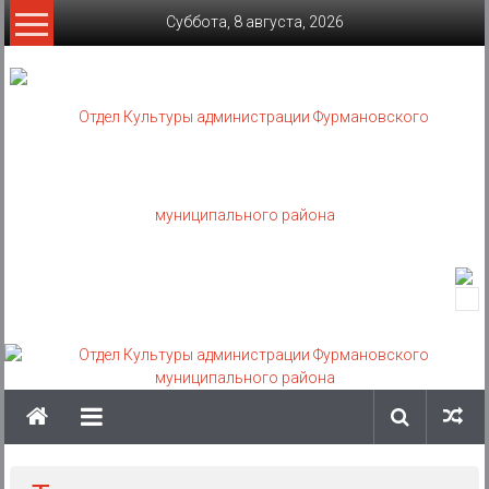
Skip
Суббота, 8 августа, 2026
to
content
Отдел
Культуры
администрации
Фурмановского
муниципального