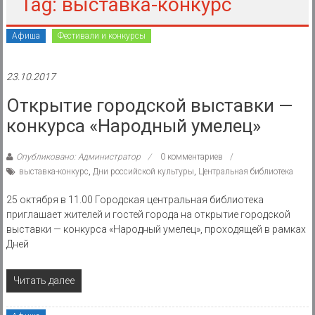
района
Tag: выставка-конкурс
Муниципальное
Афиша
Фестивали и конкурсы
казенное
учреждение
23.10.2017
Открытие городской выставки —
конкурса «Народный умелец»
Опубликовано: Администратор
0 комментариев
выставка-конкурс
,
Дни российской культуры
,
Центральная библиотека
25 октября в 11.00 Городская центральная библиотека
приглашает жителей и гостей города на открытие городской
выставки — конкурса «Народный умелец», проходящей в рамках
Дней
Читать далее