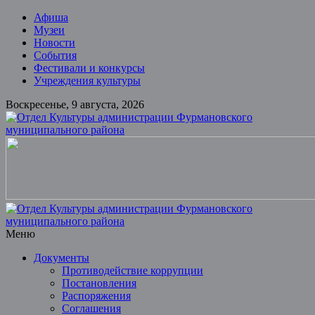
Skip
Афиша
to
Музеи
content
Новости
События
Фестивали и конкурсы
Учреждения культуры
Воскресенье, 9 августа, 2026
Отдел
Культуры
администрации
Фурмановского
муниципального
района
Меню
Документы
Муниципальное
Противодействие коррупции
казенное
Постановления
учреждение
Распоряжения
Соглашения