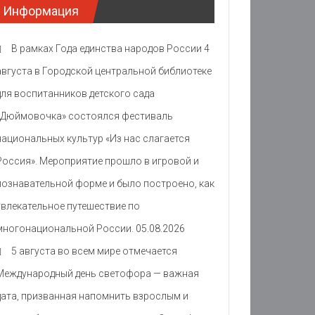
Информация
В рамках Года единства народов России 4
августа в Городской центральной библиотеке
для воспитанников детского сада
«Дюймовочка» состоялся фестиваль
национальных культур «Из нас слагается
Россия». Мероприятие прошло в игровой и
познавательной форме и было построено, как
увлекательное путешествие по
многонациональной России.
05.08.2026
5 августа во всем мире отмечается
Международный день светофора — важная
дата, призванная напомнить взрослым и