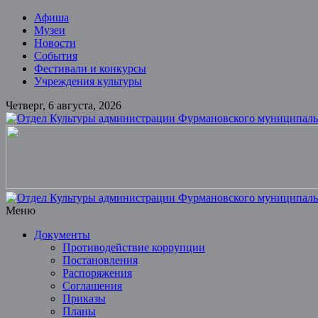
Skip
Афиша
to
Музеи
content
Новости
События
Фестивали и конкурсы
Учреждения культуры
Четверг, 6 августа, 2026
Отдел
Культуры
администрации
Фурмановского
муниципального
Меню
района
Документы
Противодействие коррупции
Муниципальное
Постановления
казенное
Распоряжения
учреждение
Соглашения
Приказы
Планы