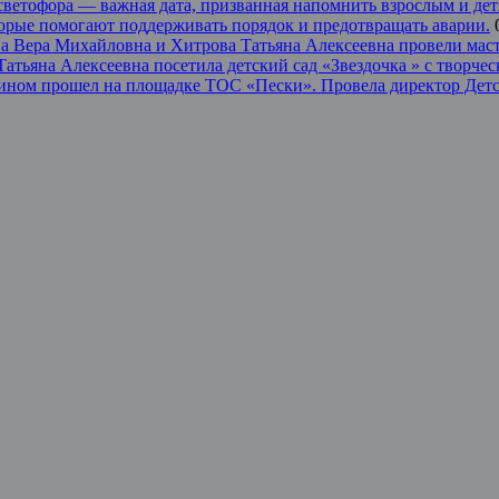
светофора — важная дата, призванная напомнить взрослым и дет
торые помогают поддерживать порядок и предотвращать аварии.
 Вера Михайловна и Хитрова Татьяна Алексеевна провели масте
тьяна Алексеевна посетила детский сад «Звездочка » с творчес
илином прошел на площадке ТОС «Пески». Провела директор Де