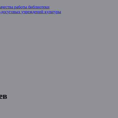
ачества работы библиотеки
о-досуговых учреждений культуры
ев