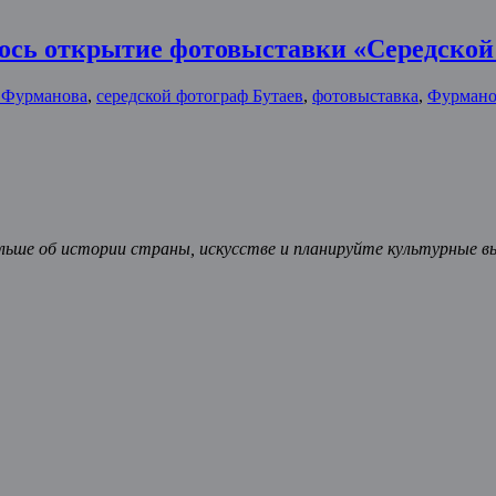
ялось открытие фотовыставки «Середской
. Фурманова
,
середской фотограф Бутаев
,
фотовыставка
,
Фурман
ьше об истории страны, искусстве и планируйте культурные в