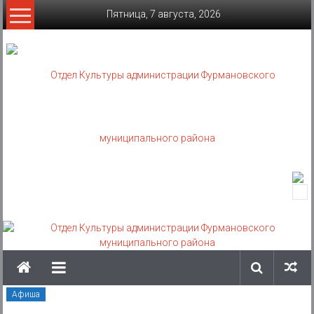
Skip
Пятница, 7 августа, 2026
to
content
Отдел
Культуры
администрации
Фурмановского
муниципального
Афиша