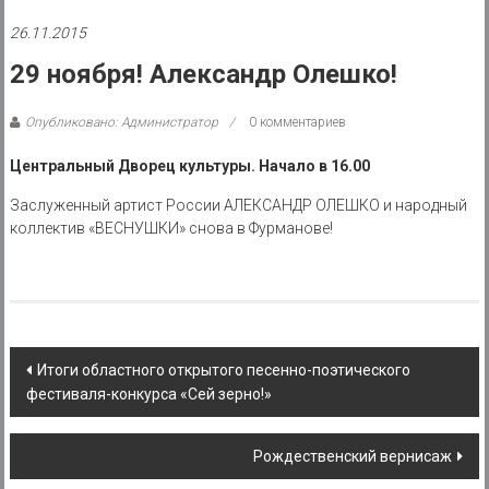
района
26.11.2015
Муниципальное
29 ноября! Александр Олешко!
казенное
учреждение
Опубликовано: Администратор
0 комментариев
Центральный Дворец культуры. Начало в 16.00
Заслуженный артист России АЛЕКСАНДР ОЛЕШКО и народный
коллектив «ВЕСНУШКИ» снова в Фурманове!
Post
Итоги областного открытого песенно-поэтического
фестиваля-конкурса «Сей зерно!»
navigation
Рождественский вернисаж