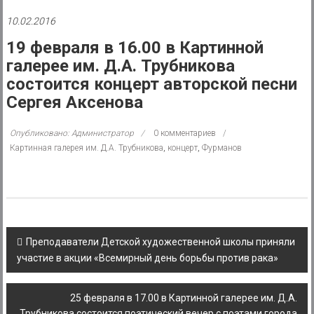
района
10.02.2016
Муниципальное
19 февраля в 16.00 в Картинной
казенное
галерее им. Д.А. Трубникова
учреждение
состоится концерт авторской песни
Сергея Аксенова
Опубликовано: Администратор
0 комментариев
Картинная галерея им. Д.А. Трубникова
,
концерт
,
Фурманов
Post
Преподаватели Детской художественной школы приняли
navigation
участие в акции «Всемирный день борьбы против рака»
25 февраля в 17.00 в Картинной галерее им. Д.А.
Трубникова состоится поэтический вечер с поэтами города