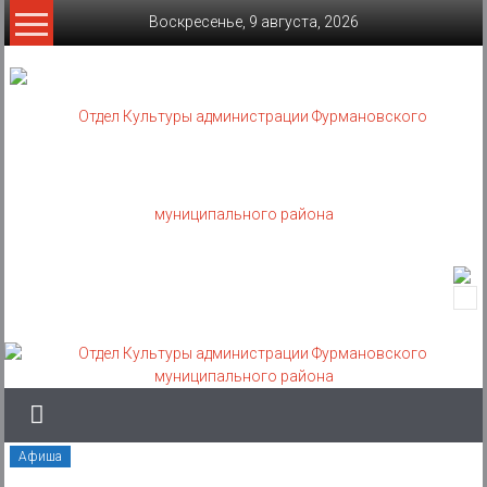
Skip
Воскресенье, 9 августа, 2026
to
content
Отдел
Культуры
администрации
Фурмановского
муниципального
Афиша