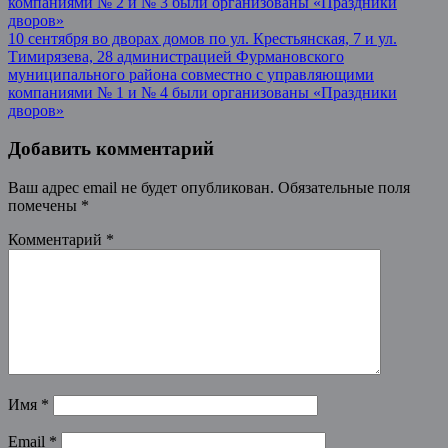
компаниями № 2 и № 3 были организованы «Праздники
дворов»
10 сентября во дворах домов по ул. Крестьянская, 7 и ул.
Тимирязева, 28 администрацией Фурмановского
муниципального района совместно с управляющими
компаниями № 1 и № 4 были организованы «Праздники
дворов»
Добавить комментарий
Ваш адрес email не будет опубликован.
Обязательные поля
помечены
*
Комментарий
*
Имя
*
Email
*