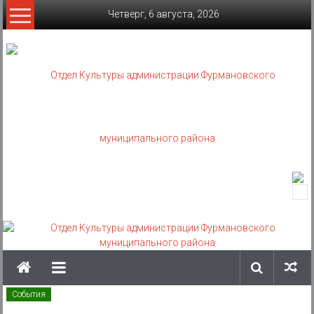
Skip
Четверг, 6 августа, 2026
to
content
Отдел
Культуры
администрации
Фурмановского
муниципального
События