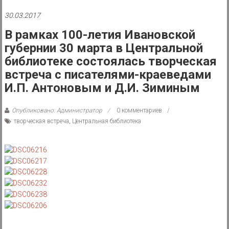
района
30.03.2017
Муниципальное
В рамках 100-летия Ивановской
казенное
губернии 30 марта в Центральной
учреждение
библиотеке состоялась творческая
встреча с писателями-краеведами
И.П. Антоновым и Д.И. Зиминым
Опубликовано: Администратор
0 комментариев
творческая встреча
,
Центральная библиотека