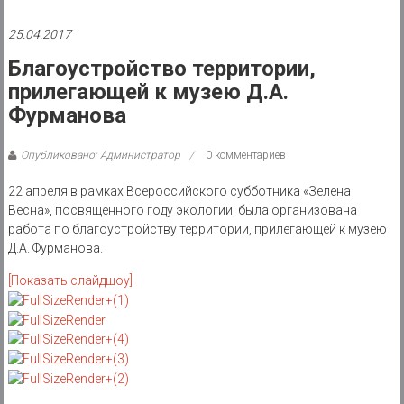
района
25.04.2017
Муниципальное
казенное
Благоустройство территории,
учреждение
прилегающей к музею Д.А.
Фурманова
Опубликовано: Администратор
0 комментариев
22 апреля в рамках Всероссийского субботника «Зелена
Весна», посвященного году экологии, была организована
работа по благоустройству территории, прилегающей к музею
Д.А. Фурманова.
[Показать слайдшоу]