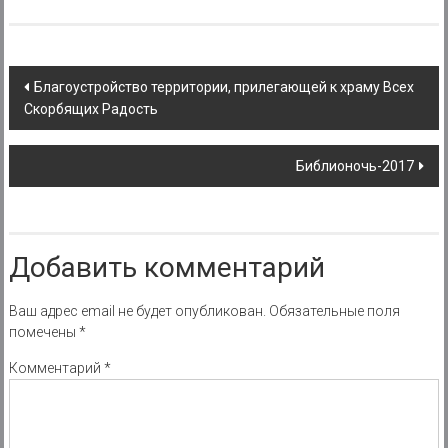
Post
Благоустройство территории, прилегающей к храму Всех
Скорбящих Радость
navigation
Библионочь-2017
Добавить комментарий
Ваш адрес email не будет опубликован.
Обязательные поля
помечены
*
Комментарий
*