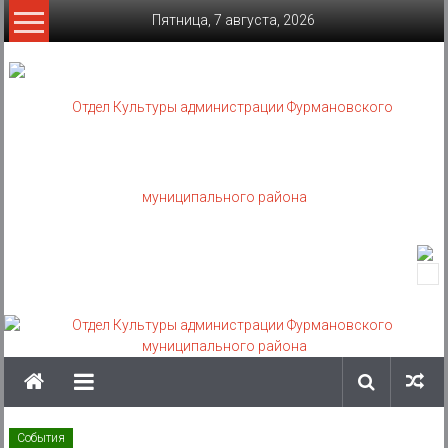
Skip
Пятница, 7 августа, 2026
to
content
Отдел
Культуры
администрации
Фурмановского
муниципального
События