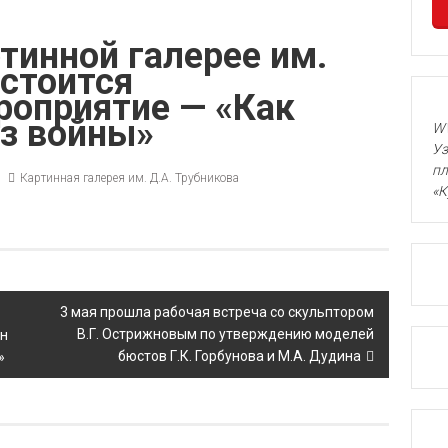
ртинной галерее им.
остоится
роприятие — «Как
ез войны»
WW
Уз
пл
Картинная галерея им. Д.А. Трубникова
«К
3 мая прошла рабочая встреча со скульптором
В.Г. Острижновым по утверждению моделей
ен
бюстов Г.К. Горбунова и М.А. Дудина
»