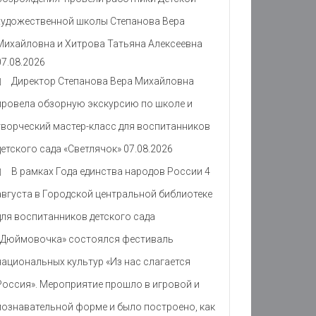
художественной школы Степанова Вера
Михайловна и Хитрова Татьяна Алексеевна
07.08.2026
Директор Степанова Вера Михайловна
провела обзорную экскурсию по школе и
творческий мастер-класс для воспитанников
детского сада «Светлячок»
07.08.2026
В рамках Года единства народов России 4
августа в Городской центральной библиотеке
для воспитанников детского сада
«Дюймовочка» состоялся фестиваль
национальных культур «Из нас слагается
Россия». Мероприятие прошло в игровой и
познавательной форме и было построено, как