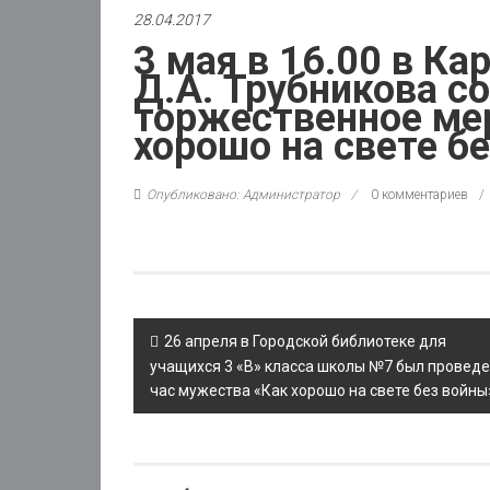
28.04.2017
3 мая в 16.00 в Ка
Д.А. Трубникова с
торжественное ме
хорошо на свете б
Опубликовано: Администратор
0 комментариев
Post
26 апреля в Городской библиотеке для
navigation
учащихся 3 «В» класса школы №7 был провед
час мужества «Как хорошо на свете без войны