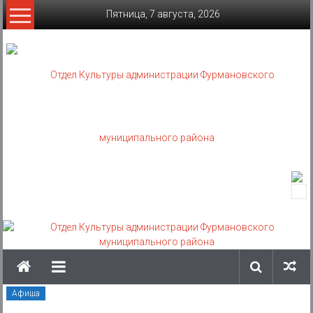
Skip
Пятница, 7 августа, 2026
to
content
Отдел
Культуры
администрации
Фурмановского
муниципального
Афиша