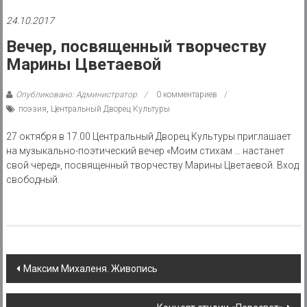
района
24.10.2017
Муниципальное
Вечер, посвященный творчеству
казенное
Марины Цветаевой
учреждение
Опубликовано: Администратор
0 комментариев
поэзия
,
Центральный Дворец Культуры
27 октября в 17.00 Центральный Дворец Культуры приглашает
на музыкально-поэтический вечер «Моим стихам … настанет
свой черед», посвященный творчеству Марины Цветаевой. Вход
свободный.
Post
Максим Михаленя. Живопись
navigation